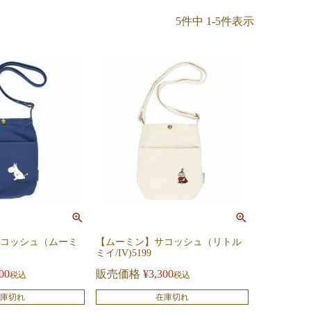
5
件中
1
-
5
件表示
コッシュ（ムーミ
【ムーミン】サコッシュ（リトル
ミイ/IV)5199
00
販売価格
¥
3,300
税込
税込
庫切れ
在庫切れ