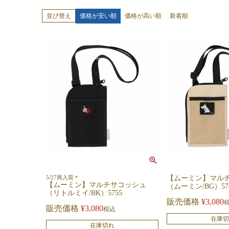
価格が安い順
価格が高い順
新着順
並び替え
5/27再入荷＊
【ムーミン】マル
【ムーミン】マルチサコッシュ
（ムーミン/BG）57
（リトルミイ/BK）5755
販売価格
¥
3,080
販売価格
¥
3,080
税込
在庫切
在庫切れ