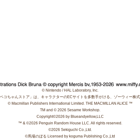
© Nintendo / HAL Laboratory, Inc.
O.,LTD.「ペコちゃんストア」は、キャラクターのECサイトを多数手がける、ゾーウィ
© Macmillan Publishers International Limited. THE MACMILLAN ALICE ™
TM and © 2026 Sesame Workshop.
Copyright©2026 by Blueandyellow,LLC
™ & ©2026 Penguin Random House LLC. All rights reserved.
©︎2026 Sekiguchi Co.,Ltd.
©馬場のぼる Licensed by koguma Publishing Co.,Ltd