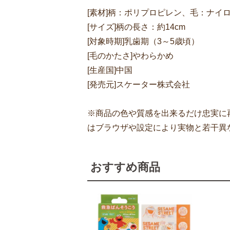
[素材]柄：ポリプロピレン、毛：ナイ
[サイズ]柄の長さ：約14cm
[対象時期]乳歯期（3～5歳頃）
[毛のかたさ]やわらかめ
[生産国]中国
[発売元]スケーター株式会社
※商品の色や質感を出来るだけ忠実に
はブラウザや設定により実物と若干異
おすすめ商品