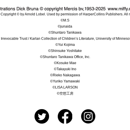
Copyright © by Arnold Lobel. Used by permission of HarperCollins Publishers. All r
©M.S
©junaida
©Shuntaro Tanikawa
Irrevocable Trust / Karlan Collection of Children’s Literature, University of Minneso
©Yui Kojima
©Shinsuke Yoshitake
©Shuntaro Tanikawa Office, Inc.
©Kosuke Mae
©Takayuki Ino
©Rieko Nakagawa
©Yuriko Yamawaki
©LISA LARSON
©空想工房