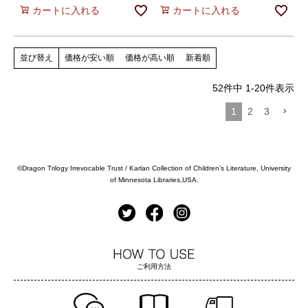
カートに入れる
カートに入れる
価格が安い順
価格が高い順
新着順
並び替え
52
件中
1
-
20
件表示
1
2
3
©️Dragon Trilogy Irrevocable Trust / Karlan Collection of Children’s Literature, University
of Minnesota Libraries,USA.
ご利用方法