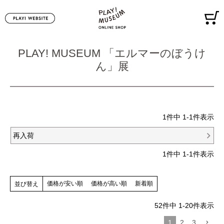
PLAY! MUSEUM 「エルマーのぼうけ
ん」展
1
件中
1
-
1
件表示
再入荷
1
件中
1
-
1
件表示
価格が安い順
価格が高い順
新着順
並び替え
52
件中
1
-
20
件表示
1
2
3