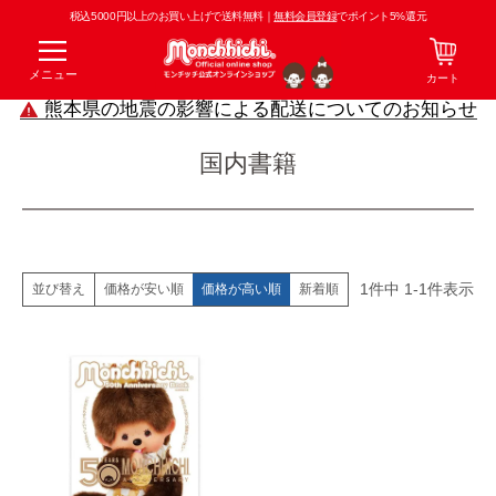
税込5000円以上のお買い上げで送料無料｜
無料会員登録
でポイント5%還元
メニュー
カート
熊本県の地震の影響による配送についてのお知らせ
国内書籍
1
件中
1
-
1
件表示
価格が安い順
価格が高い順
新着順
並び替え