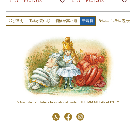
8
件中
1
-
8
件表示
価格が安い順
価格が高い順
新着順
並び替え
© Macmillan Publishers International Limited. THE MACMILLAN ALICE ™