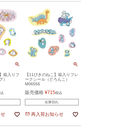
】箱入りフ
【11ぴきのねこ】箱入りフレ
グ）
ークシール（どろんこ）
M06556
販売価格
¥
715
税込
税込
れ
在庫切れ
らせ
再入荷お知らせ