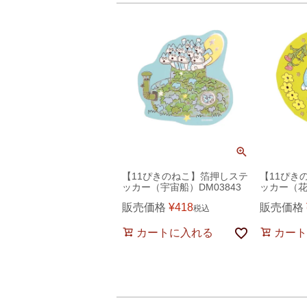
【11ぴきのねこ】箔押しステ
【11ぴき
ッカー（宇宙船）DM03843
ッカー（花）
販売価格
¥
418
販売価格
税込
カートに入れる
カート