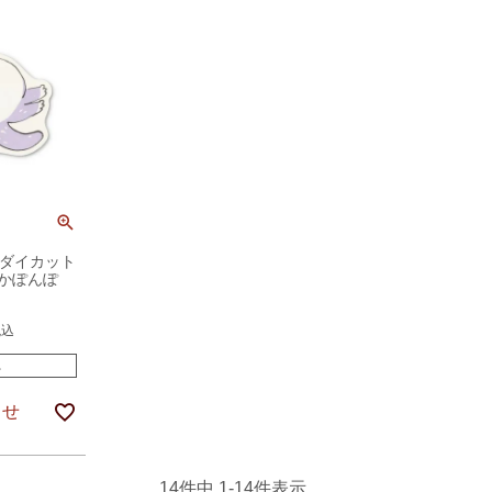
】ダイカット
かぽんぽ
税込
れ
らせ
14
件中
1
-
14
件表示