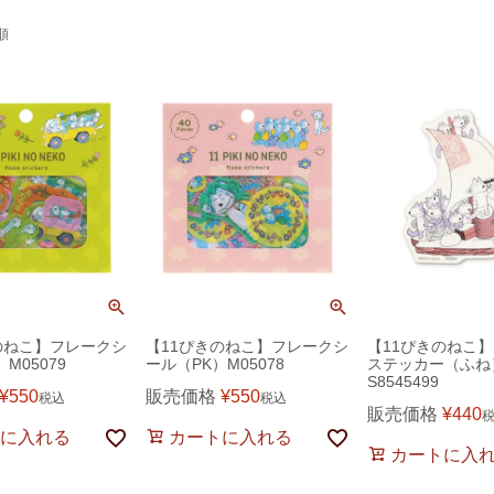
順
のねこ】フレークシ
【11ぴきのねこ】フレークシ
【11ぴきのねこ
M05079
ール（PK）M05078
ステッカー（ふね
S8545499
¥
550
販売価格
¥
550
税込
税込
販売価格
¥
440
に入れる
カートに入れる
カートに入