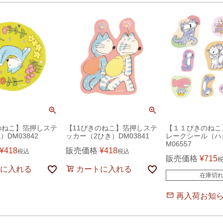
のねこ】箔押しステ
【11ぴきのねこ】箔押しステ
【１１ぴきのねこ
DM03842
ッカー（2ひき）DM03841
レークシール（ハ
M06557
¥
418
販売価格
¥
418
税込
税込
販売価格
¥
715
に入れる
カートに入れる
在庫切
再入荷お知