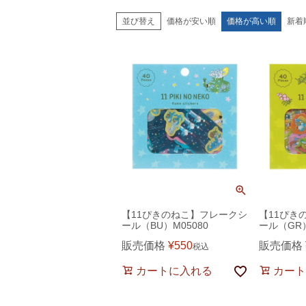
価格が安い順
価格が高い順
新着
並び替え
【11ぴきのねこ】フレークシ
【11ぴき
ール（BU）M05080
ール（GR）
販売価格
¥
550
販売価格
税込
カートに入れる
カート