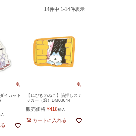
14
件中
1
-
14
件表示
】ダイカット
【11ぴきのねこ】箔押しステ
）
ッカー（窓）DM03844
販売価格
¥
418
税込
税込
カートに入れる
れる