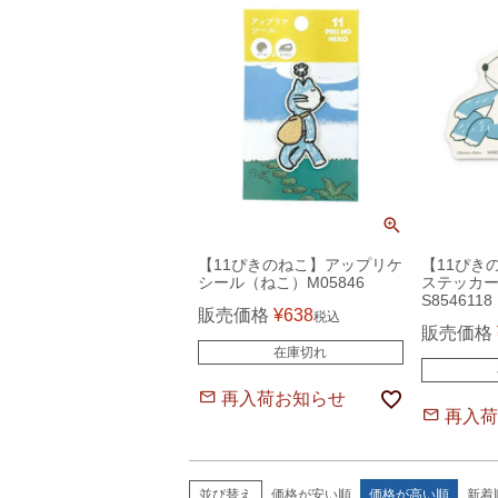
【11ぴきのねこ】アップリケ
【11ぴき
シール（ねこ）M05846
ステッカ
S8546118
販売価格
¥
638
税込
販売価格
在庫切れ
再入荷お知らせ
再入荷
価格が安い順
価格が高い順
新着
並び替え