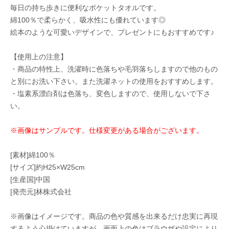
毎日の持ち歩きに便利なポケットタオルです。
綿100％で柔らかく、吸水性にも優れています◎
絵本のような可愛いデザインで、プレゼントにもおすすめです♪
【使用上の注意】
・商品の特性上、洗濯時に色落ちや毛羽落ちしますので他のもの
と別にお洗い下さい。また洗濯ネットの使用をおすすめします。
・塩素系漂白剤は色落ち、変色しますので、使用しないで下さ
い。
※画像はサンプルです。仕様変更がある場合がございます。
[素材]綿100％
[サイズ]約H25×W25cm
[生産国]中国
[発売元]林株式会社
※画像はイメージです。商品の色や質感を出来るだけ忠実に再現
するよう心掛けていますが、画面上の色はブラウザや設定により