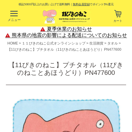
税込5000円以上のお買い上げで送料無料｜
無料会員登録
でポイント5%還元
メニュー
カート
夏季休業のお知らせ
熊本県の地震の影響による配送についてのお知らせ
HOME
１１ぴきのねこ公式オンラインショップ
生活雑貨
タオル
【11ぴきのねこ】プチタオル（11ぴきのねことあほうどり）PN477600
【11ぴきのねこ】プチタオル（11ぴき
のねことあほうどり）PN477600