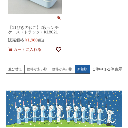
【11ぴきのねこ】2段ランチ
ケース（トラック）K18021
販売価格
¥
1,980
税込
カートに入れる
1
件中
1
-
1
件表示
価格が安い順
価格が高い順
新着順
並び替え