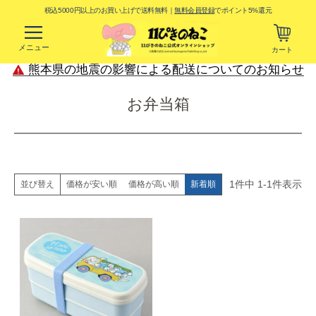
税込5000円以上のお買い上げで送料無料｜
無料会員登録
でポイント5%還元
メニュー
カート
熊本県の地震の影響による配送についてのお知らせ
お弁当箱
1
件中
1
-
1
件表示
価格が安い順
価格が高い順
新着順
並び替え