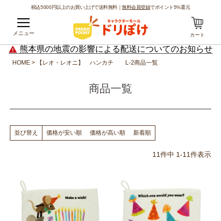
税込5000円以上のお買い上げで送料無料｜
無料会員登録
でポイント5%還元
メニュー
カート
熊本県の地震の影響による配送についてのお知らせ
HOME
【レオ・レオニ】 ハンカチ L-2商品一覧
商品一覧
価格が安い順
価格が高い順
新着順
並び替え
11
件中
1
-
11
件表示