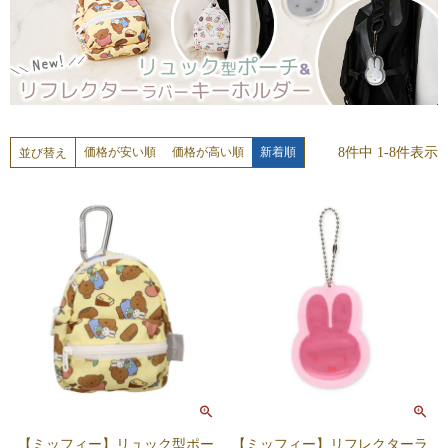
8
件中
1
-
8
件表示
価格が安い順
価格が高い順
新着順
並び替え
【ミッフィー】リュック型ポー
【ミッフィー】リフレクターラ