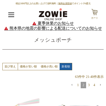
税込5000円以上のお買い上げで送料無料｜
無料会員登録
でポイント5%還元
カート
メニュー
夏季休業のお知らせ
熊本県の地震の影響による配送についてのお知らせ
メッシュポーチ
価格が安い順
価格が高い順
新着順
並び替え
63
件中
21
-
40
件表示
1
2
3
4