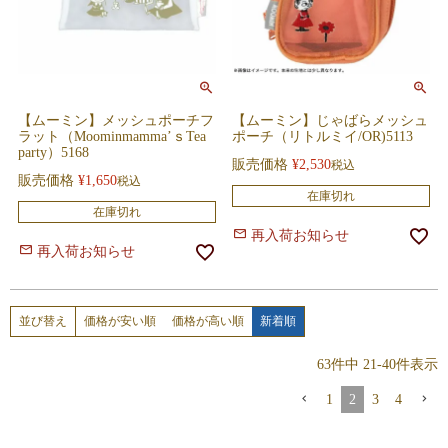
【ムーミン】メッシュポーチフ
【ムーミン】じゃばらメッシュ
ラット（Moominmamma’ｓTea
ポーチ（リトルミイ/OR)5113
party）5168
販売価格
¥
2,530
税込
販売価格
¥
1,650
税込
在庫切れ
在庫切れ
再入荷お知らせ
再入荷お知らせ
価格が安い順
価格が高い順
新着順
並び替え
63
件中
21
-
40
件表示
1
2
3
4