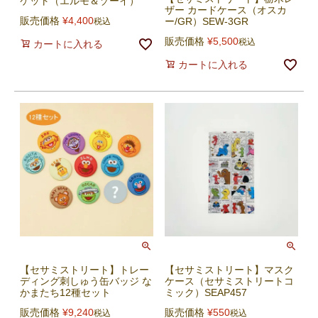
ケット（エルモ＆ゾーイ）
ザー カードケース（オスカ
販売価格
¥
4,400
ー/GR）SEW-3GR
税込
販売価格
¥
5,500
税込
カートに入れる
カートに入れる
【セサミストリート】トレー
【セサミストリート】マスク
ディング刺しゅう缶バッジ な
ケース（セサミストリートコ
かまたち12種セット
ミック）SEAP457
販売価格
¥
9,240
販売価格
¥
550
税込
税込