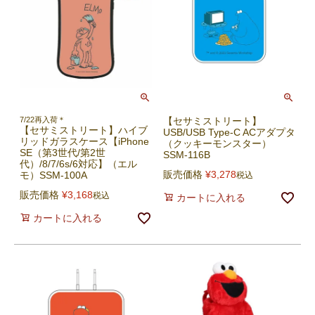
7/22再入荷＊
【セサミストリート】
【セサミストリート】ハイブ
USB/USB Type-C ACアダプタ
リッドガラスケース【iPhone
（クッキーモンスター）
SE（第3世代/第2世
SSM-116B
代）/8/7/6s/6対応】（エル
販売価格
¥
3,278
モ）SSM-100A
税込
販売価格
¥
3,168
税込
カートに入れる
カートに入れる