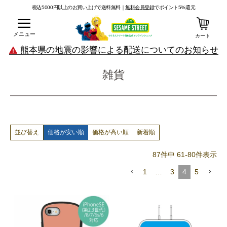
税込5000円以上のお買い上げで送料無料｜
無料会員登録
でポイント5%還元
メニュー
カート
熊本県の地震の影響による配送についてのお知らせ
雑貨
価格が安い順
価格が高い順
新着順
並び替え
87
件中
61
-
80
件表示
1
…
3
4
5