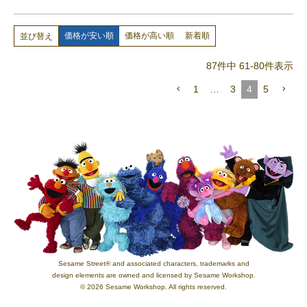
価格が安い順
価格が高い順
新着順
並び替え
87
件中
61
-
80
件表示
1
…
3
4
5
Sesame Street® and associated characters, trademarks and
design elements are owned and licensed by Sesame Workshop.
© 2026 Sesame Workshop. All rights reserved.