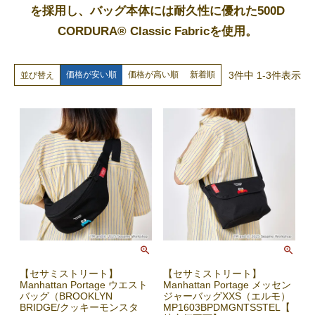
を採用し、
バッグ本体には耐久性に優れた500D
CORDURA® Classic Fabricを使用。
3
件中
1
-
3
件表示
価格が安い順
価格が高い順
新着順
並び替え
【セサミストリート】
【セサミストリート】
Manhattan Portage ウエスト
Manhattan Portage メッセン
バッグ（BROOKLYN
ジャーバッグXXS（エルモ）
BRIDGE/クッキーモンスタ
MP1603BPDMGNTSSTEL【