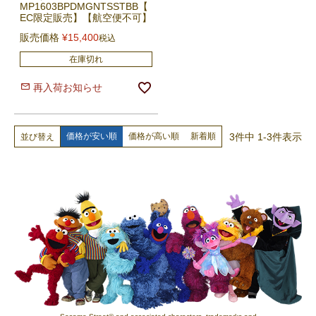
MP1603BPDMGNTSSTBB【
EC限定販売】【航空便不可】
販売価格
¥
15,400
税込
在庫切れ
再入荷お知らせ
3
件中
1
-
3
件表示
価格が安い順
価格が高い順
新着順
並び替え