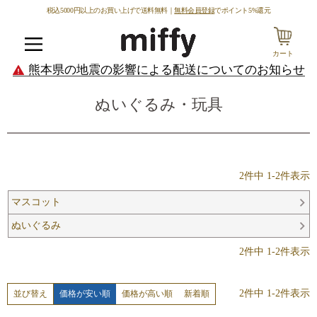
税込5000円以上のお買い上げで送料無料｜
無料会員登録
でポイント5%還元
カート
メニュー
熊本県の地震の影響による配送についてのお知らせ
ぬいぐるみ・玩具
2
件中
1
-
2
件表示
マスコット
ぬいぐるみ
2
件中
1
-
2
件表示
2
件中
1
-
2
件表示
価格が安い順
価格が高い順
新着順
並び替え