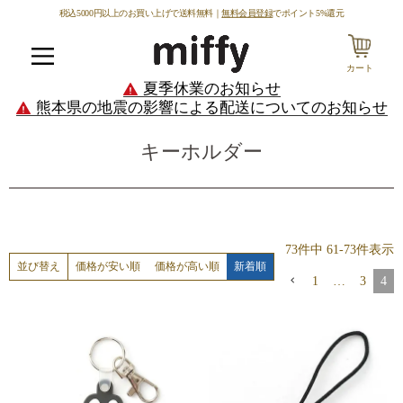
税込5000円以上のお買い上げで送料無料｜
無料会員登録
でポイント5%還元
カート
メニュー
夏季休業のお知らせ
熊本県の地震の影響による配送についてのお知らせ
キーホルダー
73
件中
61
-
73
件表示
価格が安い順
価格が高い順
新着順
並び替え
1
…
3
4