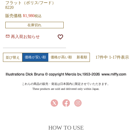
フラット（ボリス/フード）
8220
販売価格
¥
1,980
税込
在庫切れ
再入荷お知らせ
17
件中
1
-
17
件表示
価格が安い順
価格が高い順
新着順
並び替え
これらの商品の販売・発送は日本国内に限定させていただきます。
These products are sold and delivered only within Japan.
HOW TO USE