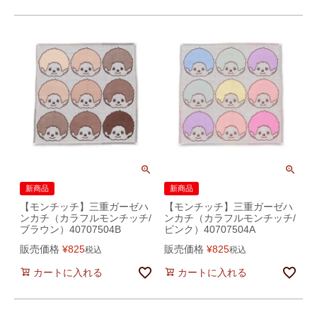
新商品
新商品
【モンチッチ】三重ガーゼハ
【モンチッチ】三重ガーゼハ
ンカチ（カラフルモンチッチ/
ンカチ（カラフルモンチッチ/
ブラウン）40707504B
ピンク）40707504A
販売価格
¥
825
販売価格
¥
825
税込
税込
カートに入れる
カートに入れる