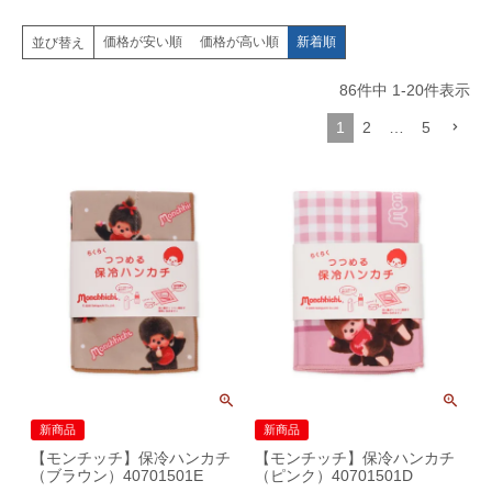
価格が安い順
価格が高い順
新着順
並び替え
86
件中
1
-
20
件表示
1
2
…
5
新商品
新商品
【モンチッチ】保冷ハンカチ
【モンチッチ】保冷ハンカチ
（ブラウン）40701501E
（ピンク）40701501D