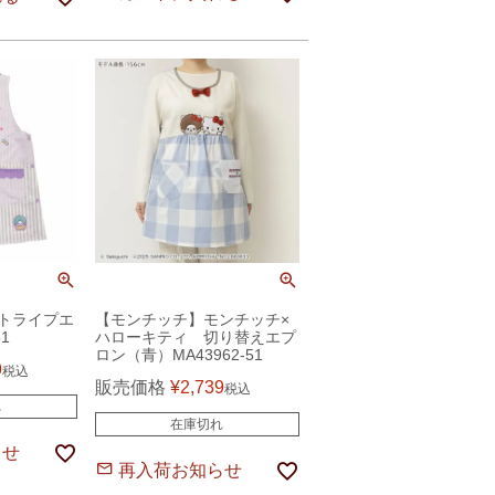
トライプエ
【モンチッチ】モンチッチ×
1
ハローキティ 切り替えエプ
ロン（青）MA43962-51
9
税込
販売価格
¥
2,739
税込
れ
在庫切れ
らせ
再入荷お知らせ