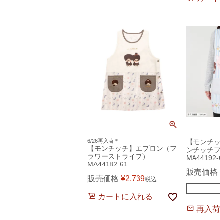
6/26再入荷＊
【モンチ
【モンチッチ】エプロン（フ
ンチッチ
ラワーストライプ）
MA44192-
MA44182-61
販売価格
販売価格
¥
2,739
税込
カートに入れる
再入荷