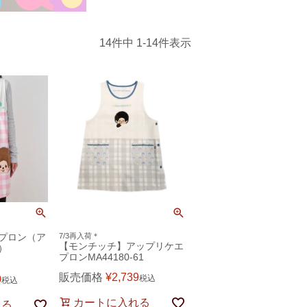
14
件中
1
-
14
件表示
プロン（ア
7/3再入荷＊
【モンチッチ】アップリケエ
）
プロンMA44180-61
販売価格
¥
2,739
0
税込
税込
カートに入れる
れる