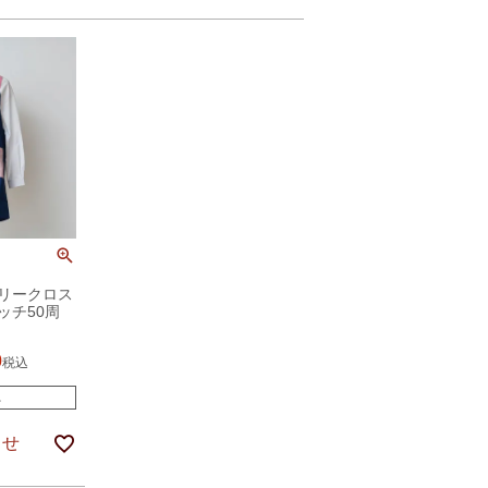
リークロス
ッチ50周
0
税込
れ
らせ