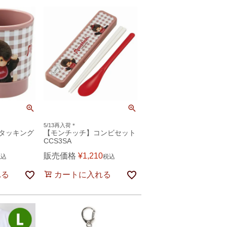
5/13再入荷＊
タッキング
【モンチッチ】コンビセット
CCS3SA
販売価格
¥
1,210
税込
税込
れる
カートに入れる