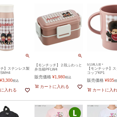
【モンチッチ】２段ふわっと
5/13再入荷＊
ッチ】ステンレス製
【モンチッチ】ス
弁当箱PFLW4
SMH4
コップKP1
販売価格
¥
1,980
税込
¥
3,300
販売価格
¥
935
税込
カートに入れる
に入れる
カートに入