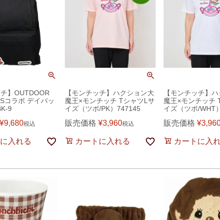
チ】OUTDOOR
【モンチッチ】ハクション大
【モンチッチ】ハ
TSコラボ デイパッ
魔王×モンチッチ TシャツLサ
魔王×モンチッチ 
K-9
イズ（ツボ/PK）747145
イズ（ツボ/WHT）7
¥
9,680
販売価格
¥
3,960
販売価格
¥
3,96
税込
税込
に入れる
カートに入れる
カートに入