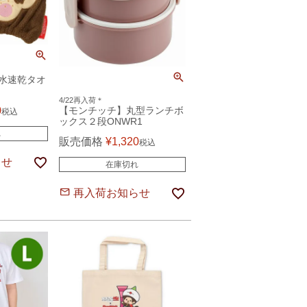
水速乾タオ
4/22再入荷＊
0
【モンチッチ】丸型ランチボ
税込
ックス２段ONWR1
れ
販売価格
¥
1,320
税込
らせ
在庫切れ
再入荷お知らせ