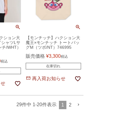
クション大
【モンチッチ】ハクション大
TシャツLサ
魔王×モンチッチ トートバッ
チ/WHT）
グM（ツボ/NT）746995
販売価格
¥
3,300
税込
0
税込
在庫切れ
れ
再入荷お知らせ
らせ
29
件中
1
-
20
件表示
1
2