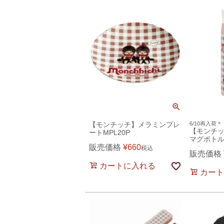
【モンチッチ】メラミンプレ
6/10再入荷＊
【モンチ
ートMPL20P
マグボトル
販売価格
¥
660
税込
販売価格
カートに入れる
カート