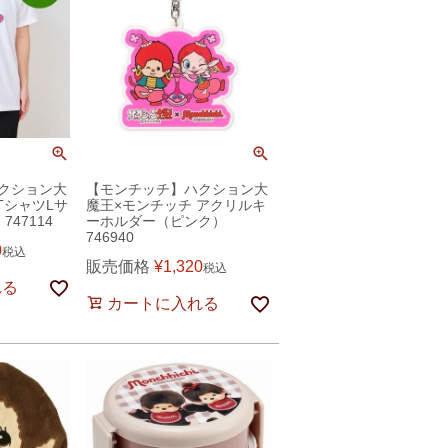
クション大
【モンチッチ】ハクション大
TシャツLサ
魔王×モンチッチ アクリルキ
47114
ーホルダー（ピンク）
746940
0
税込
販売価格
¥
1,320
税込
れる
カートに入れる