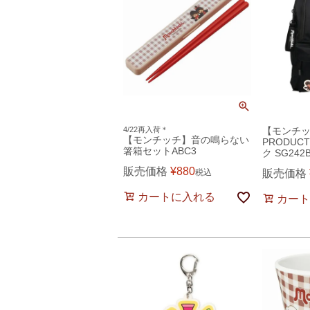
4/22再入荷＊
【モンチッ
【モンチッチ】音の鳴らない
PRODUC
箸箱セットABC3
ク SG242B
販売価格
¥
880
税込
販売価格
カートに入れる
カート