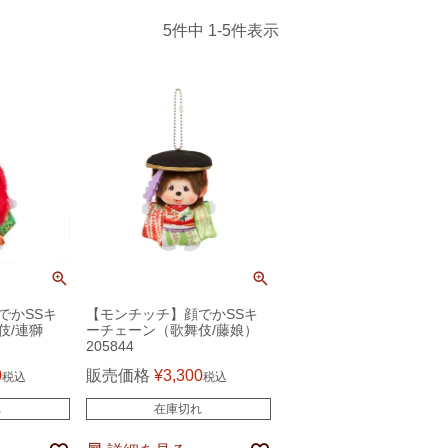
5
件中
1
-
5
件表示
でかSSキ
【モンチッチ】顔でかSSキ
伎/連獅
ーチェーン（歌舞伎/藤娘）
205844
0
販売価格
¥
3,300
税込
税込
れ
在庫切れ