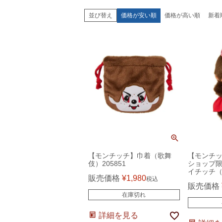
価格が安い順
価格が高い順
新着
並び替え
【モンチッチ】巾着（歌舞
【モンチ
伎）205851
ショップ
イチッチ（
販売価格
¥
1,980
税込
販売価格
在庫切れ
詳細を見る