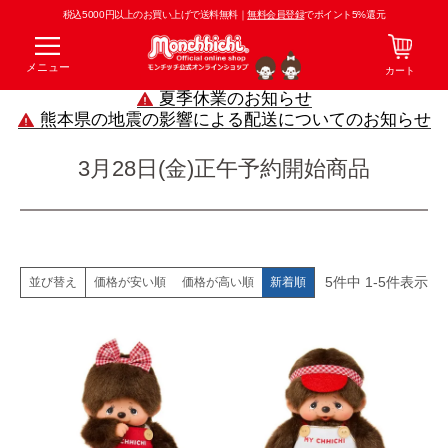
税込5000円以上のお買い上げで送料無料｜
無料会員登録
でポイント5%還元
メニュー
カート
夏季休業のお知らせ
熊本県の地震の影響による配送についてのお知らせ
3月28日(金)正午予約開始商品
5
件中
1
-
5
件表示
価格が安い順
価格が高い順
新着順
並び替え