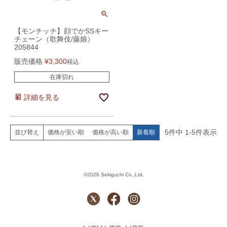
【モンチッチ】顔でかSSキー
チェーン（歌舞伎/藤娘）
205844
販売価格
¥
3,300
税込
在庫切れ
詳細を見る
5
件中
1
-
5
件表示
価格が安い順
価格が高い順
新着順
並び替え
©2026 Sekiguchi Co.,Ltd.