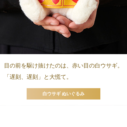
目の前を駆け抜けたのは、赤い目の白ウサギ。
「遅刻、遅刻」と大慌て。
白ウサギ ぬいぐるみ