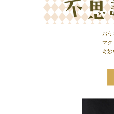
おう
マク
奇妙