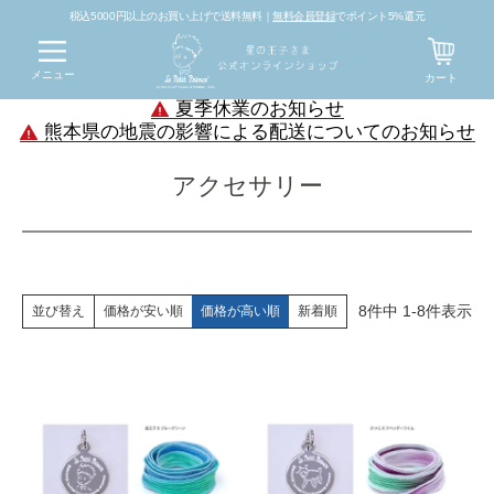
税込5000円以上のお買い上げで送料無料｜
無料会員登録
でポイント5%還元
メニュー
カート
夏季休業のお知らせ
熊本県の地震の影響による配送についてのお知らせ
アクセサリー
8
件中
1
-
8
件表示
価格が安い順
価格が高い順
新着順
並び替え