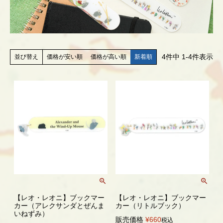
4
件中
1
-
4
件表示
価格が安い順
価格が高い順
新着順
並び替え
【レオ・レオニ】ブックマー
【レオ・レオニ】ブックマー
カー（アレクサンダとぜんま
カー（リトルブック）
いねずみ）
販売価格
¥
660
税込