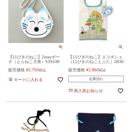
【11ぴきのねこ】2wayポー
【11ぴきのねこ】エコポシェ
チ（とらねこ大将）535538
（11ぴきのねことぶた）0830
販売価格
¥
2,750
販売価格
¥
2,860
税込
税込
在庫切れ
カートに入れる
再入荷お知らせ