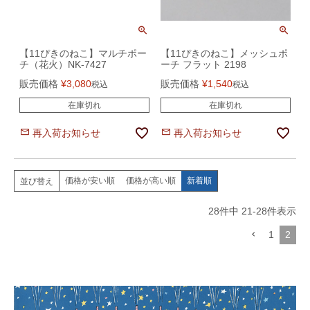
【11ぴきのねこ】マルチポー
【11ぴきのねこ】メッシュポ
チ（花火）NK-7427
ーチ フラット 2198
販売価格
¥
3,080
販売価格
¥
1,540
税込
税込
在庫切れ
在庫切れ
再入荷お知らせ
再入荷お知らせ
価格が安い順
価格が高い順
新着順
並び替え
28
件中
21
-
28
件表示
1
2