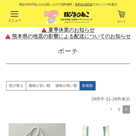
税込5000円以上のお買い上げで送料無料｜
無料会員登録
でポイント5%還元
メニュー
カート
夏季休業のお知らせ
熊本県の地震の影響による配送についてのお知らせ
ポーチ
価格が安い順
価格が高い順
新着順
並び替え
28
件中
21
-
28
件表示
1
2