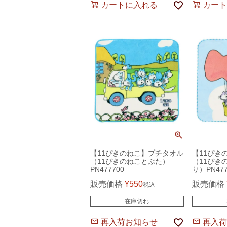
カートに入れる
カート
【11ぴきのねこ】プチタオル
【11ぴき
（11ぴきのねことぶた）
（11ぴき
PN477700
り）PN477
販売価格
¥
550
販売価格
税込
在庫切れ
再入荷お知らせ
再入荷