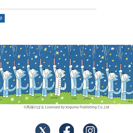
順
©馬場のぼる Licensed by koguma Publishing Co.,Ltd