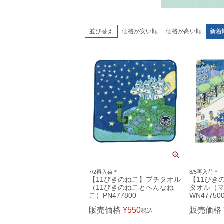
価格が安い順
価格が高い順
新着
並び替え
7/2再入荷＊
8/5再入荷＊
【11ぴきのねこ】プチタオル
【11ぴき
（11ぴきのねことへんなね
タオル（
こ）PN477800
WN47750
販売価格
¥
550
販売価格
税込