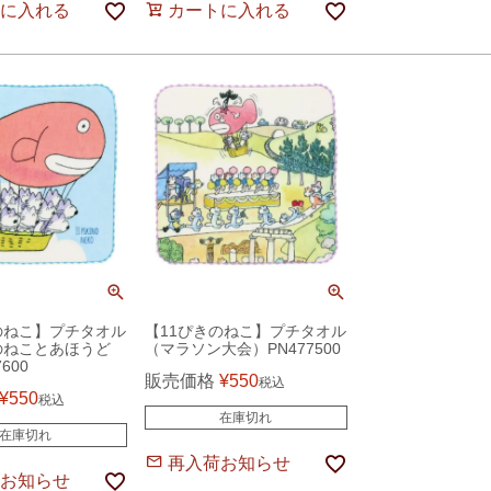
に入れる
カートに入れる
のねこ】プチタオル
【11ぴきのねこ】プチタオル
のねことあほうど
（マラソン大会）PN477500
600
販売価格
¥
550
税込
¥
550
税込
在庫切れ
在庫切れ
再入荷お知らせ
お知らせ