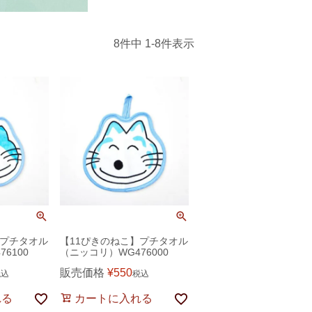
8
件中
1
-
8
件表示
】プチタオル
【11ぴきのねこ】プチタオル
6100
（ニッコリ）WG476000
販売価格
¥
550
税込
税込
れる
カートに入れる