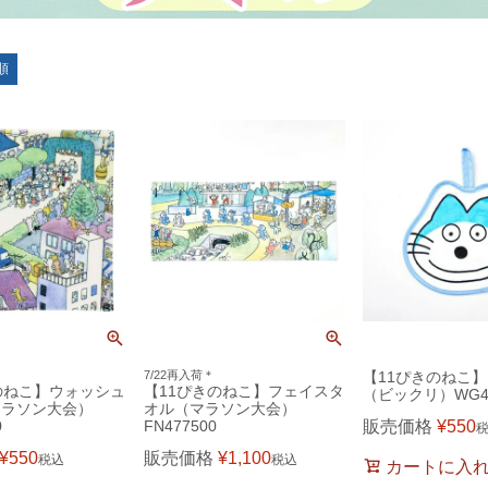
順
7/22再入荷＊
【11ぴきのねこ
のねこ】ウォッシュ
【11ぴきのねこ】フェイスタ
（ビックリ）WG47
マラソン大会）
オル（マラソン大会）
0
FN477500
販売価格
¥
550
¥
550
販売価格
¥
1,100
税込
税込
カートに入